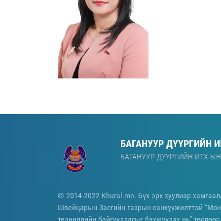
БАГАНУУР ДҮҮРГИЙН 
БАГАНУУР ДҮҮРГИЙН ИТХ-ЫН
© 2014-2022 Khural.mn. Бүх эрх хуулиар хамгаал
Швейцарын Засгийн газрын санхүүжилттэй “Мон
төлөөллийн байгууллагыг бэхжүүлэх нь” төслөөс