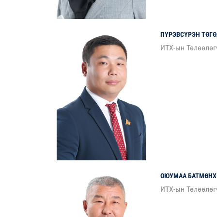
ПҮРЭВСҮРЭН
ТӨГ
ИТХ-ын Төлөөлөг
ОЮУМАА
БАТМӨНХ
ИТХ-ын Төлөөлөг