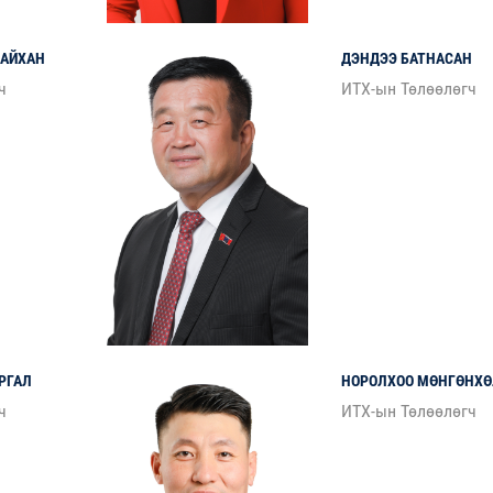
АЙХАН
ДЭНДЭЭ
БАТНАСАН
ч
ИТХ-ын Төлөөлөгч
РГАЛ
НОРОЛХОО
МӨНГӨНХӨ
ч
ИТХ-ын Төлөөлөгч