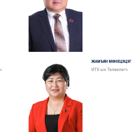
ЖАМЪЯН
МӨНХЦЭЦЭГ
ч
ИТХ-ын Төлөөлөгч