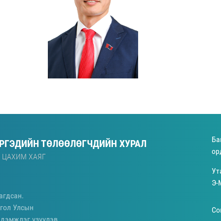
Ба
ИРГЭДИЙН ТӨЛӨӨЛӨГЧДИЙН ХУРАЛ
ор
 ЦАХИМ ХАЯГ
Ут
Э-
агдсан.
гол Улсын
Со
 дэмжлэг үзүүлэв.