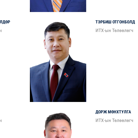
ӨЛДӨР
ТЭРБИШ
ОТГОНБОЛД
ч
ИТХ-ын Төлөөлөгч
ДОРЖ
МӨНХТУЛГА
ч
ИТХ-ын Төлөөлөгч