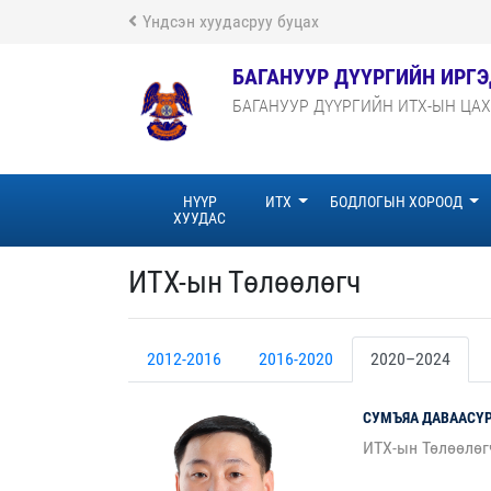
Үндсэн хуудасруу буцах
БАГАНУУР ДҮҮРГИЙН ИРГ
БАГАНУУР ДҮҮРГИЙН ИТХ-ЫН ЦА
НҮҮР
ИТХ
БОДЛОГЫН ХОРООД
ХУУДАС
ИТХ-ын Төлөөлөгч
2012-2016
2016-2020
2020–2024
СУМЪЯА
ДАВААСҮ
ИТХ-ын Төлөөлөг