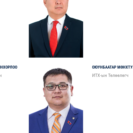
ИНХОРЛОО
ОЮУНБААТАР
МӨНХТУ
ч
ИТХ-ын Төлөөлөгч