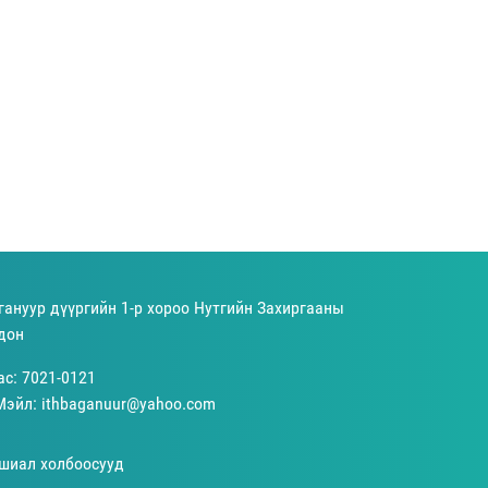
гануур дүүргийн 1-р хороо Нутгийн Захиргааны
дон
ас: 7021-0121
Мэйл: ithbaganuur@yahoo.com
шиал холбоосууд