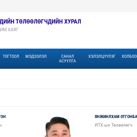
ЭДИЙН ТӨЛӨӨЛӨГЧДИЙН ХУРАЛ
ХИМ ХАЯГ
ТОГТООЛ
МЭДЭЭЛЭЛ
САНАЛ
ХЭЛЭЛЦҮҮЛЭГ
ХОЛБОО
АСУУЛГА
РЭН
ЯНЖИНЛХАМ
ОТГОНБ
ч
ИТХ-ын Төлөөлөгч