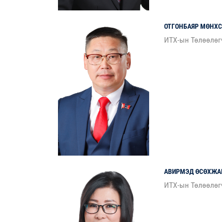
ОТГОНБАЯР
МӨНХС
ИТХ-ын Төлөөлөг
АВИРМЭД
ӨСӨХЖА
ИТХ-ын Төлөөлөг